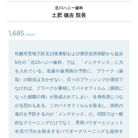
北13ハニー歯科
土肥 德吉 院長
1,685
views
SEARCH
札幌市営地下鉄北13条東駅および東区役所前駅から徒歩
5分の「北13ハニー歯科」では、「メンテナンス」に力
を入れている。虫歯や歯周病の予防に、プラーク（歯
垢）の除去は欠かせない。日々のブラッシングが適切で
なければ、プラークが蓄積してバイオフィルム（膜状に
なった細菌の塊）が形成されてしまい、全身疾患につな
がる恐れもある。このバイオフィルムを除去し、病気の
進行を予防するのが「メンテナンス」だ。同院では一般
的なクリーニングだけでなく、専用パウダーとジェット
水流で汚れを除去するパウダークリーニングも提供す