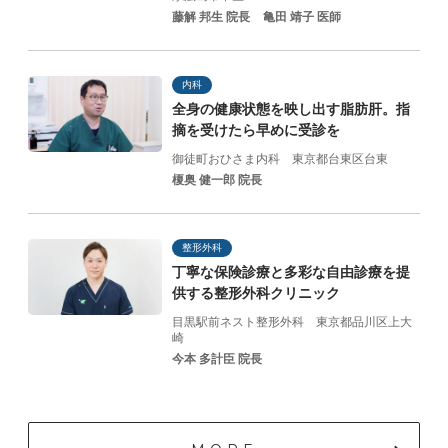
藤解 邦生 院長
亀田 靖子 医師
内科
全身の健康状態を映し出す脂肪肝。指
摘を受けたら早めに受診を
御徒町おひさま内科
東京都台東区台東
榎奥 健一郎 院長
整形外科
丁寧な保険診療と
多彩な自由診療を提
供する
整形外科クリニック
目黒駅前ネスト整形外科
東京都品川区上大
崎
今本 多計臣 院長