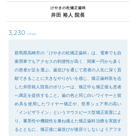
けやきの杜矯正歯科
井田 裕人 院長
3,230
views
SEARCH
群馬県高崎市の「けやきの杜矯正歯科」は、電車でも自
家用車でもアクセスの利便性が高く、関東一円から多く
の患者が足を運ぶ。歯並びを通じて患者の人生に深く貢
献できることに大きなやりがいを感じ、矯正歯科医を志
した井田裕人院長のポリシーは、矯正中も矯正後も患者
へ満足を提供すること。歯の色と同じ白いワイヤーと留
め具を使用したワイヤー矯正や、世界シェア率の高い
「インビザライン」というマウスピース型矯正装置によ
り、審美性や機能性を兼ね備えた矯正歯科治療を実践す
るとともに、矯正後に歯並びが後戻りしないようアフタ