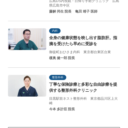
広島DS内視鏡・日帰り手術クリニック
広島
県広島市中区
藤解 邦生 院長
亀田 靖子 医師
内科
全身の健康状態を映し出す脂肪肝。指
摘を受けたら早めに受診を
御徒町おひさま内科
東京都台東区台東
榎奥 健一郎 院長
整形外科
丁寧な保険診療と
多彩な自由診療を提
供する
整形外科クリニック
目黒駅前ネスト整形外科
東京都品川区上大
崎
今本 多計臣 院長