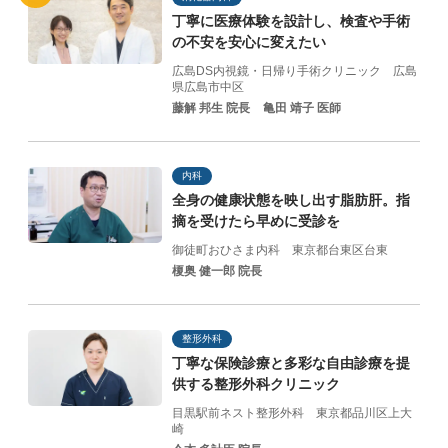
丁寧に医療体験を設計し、
検査や手術
の不安を
安心に変えたい
広島DS内視鏡・日帰り手術クリニック
広島
県広島市中区
藤解 邦生 院長
亀田 靖子 医師
内科
全身の健康状態を映し出す脂肪肝。指
摘を受けたら早めに受診を
御徒町おひさま内科
東京都台東区台東
榎奥 健一郎 院長
整形外科
丁寧な保険診療と
多彩な自由診療を提
供する
整形外科クリニック
目黒駅前ネスト整形外科
東京都品川区上大
崎