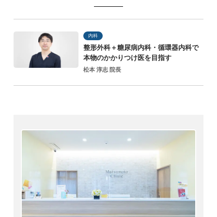
内科
整形外科＋糖尿病内科・循環器内科で
本物の
かかりつけ医を目指す
松本 淳志 院長