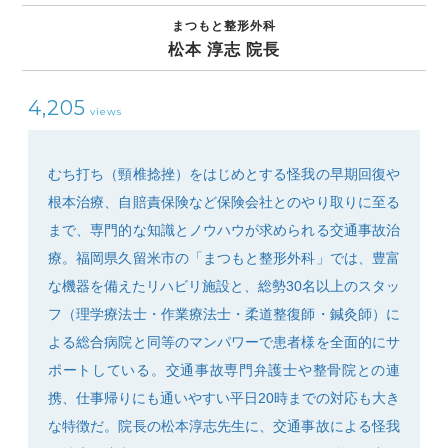
まつもと整形外科
松本 淳志 院長
4,205
views
SEARCH
むち打ち（頸椎捻挫）をはじめとする怪我の早期回復や
根本治療、自賠責保険など保険会社とのやり取りに至る
まで、専門的な知識とノウハウが求められる交通事故治
療。福岡県久留米市の「まつもと整形外科」では、豊富
な機器を備えたリハビリ施設と、総勢30名以上のスタッ
フ（理学療法士・作業療法士・柔道整復師・鍼灸師）に
よる総合病院と同等のマンパワーで患者様を全面的にサ
ポートしている。交通事故専門弁護士や整骨院との連
携、仕事帰りにも通いやすい平日20時までの対応も大き
な特徴だ。院長の松本淳志先生に、交通事故による怪我