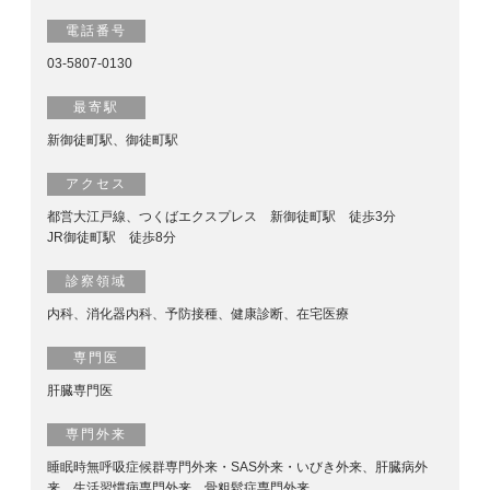
電話番号
03-5807-0130
最寄駅
新御徒町駅、御徒町駅
アクセス
都営大江戸線、つくばエクスプレス 新御徒町駅 徒歩3分
JR御徒町駅 徒歩8分
診察領域
内科、消化器内科、予防接種、健康診断、在宅医療
専門医
肝臓専門医
専門外来
睡眠時無呼吸症候群専門外来・SAS外来・いびき外来、肝臓病外
来、生活習慣病専門外来、骨粗鬆症専門外来