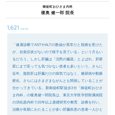
御徒町おひさま内科
榎奥 健一郎 院長
1,621
views
SEARCH
「健康診断でASTやALTの数値が異常だと指摘を受けた
が、自覚症状がないので様子を見ている」という方もい
るだろう。しかし肝臓は「沈黙の臓器」とよばれ、肝硬
変にまで至っても気づかない患者も多いという。さらに
近年、脂肪肝は肝臓だけの病気ではなく、糖尿病や動脈
硬化、さらにはさまざまながんとも関係していることが
分かってきている。新御徒町駅徒歩3分「御徒町おひさ
ま内科」の榎奥健一郎院長は、東京大学医学部附属病院
の消化器内科で20年以上基礎研究や教育、診療を行い、
治療が長期にわたることが多い肝臓疾患の患者一人ひと