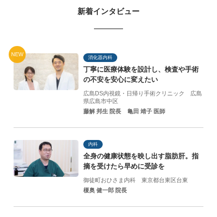
新着インタビュー
NEW
消化器内科
丁寧に医療体験を設計し、
検査や手術
の不安を
安心に変えたい
広島DS内視鏡・日帰り手術クリニック
広島
県広島市中区
藤解 邦生 院長
亀田 靖子 医師
内科
全身の健康状態を映し出す脂肪肝。指
摘を受けたら早めに受診を
御徒町おひさま内科
東京都台東区台東
榎奥 健一郎 院長