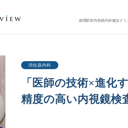
成増駅前内視鏡内科健診クリニ
消化器内科
「医師の技術×進化す
精度の高い内視鏡検