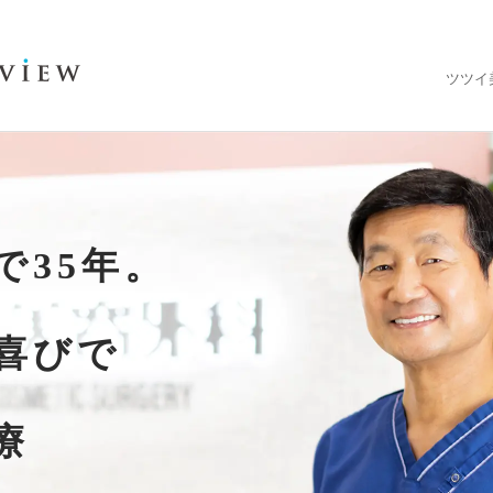
ツツイ
で35年。
喜びで
療