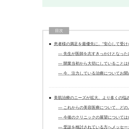
目次
患者様の満足を最優先に。“安心して受け
― 先生が医師を志すきっかけとなった
― 開業当初から大切にしていることは
― 今、注力している治療についてお聞
美肌治療のニーズが拡大。より多くの悩
― これからの美容医療について、どの
― 今後のクリニックの展望については
― 受診を検討されている方へメッセー