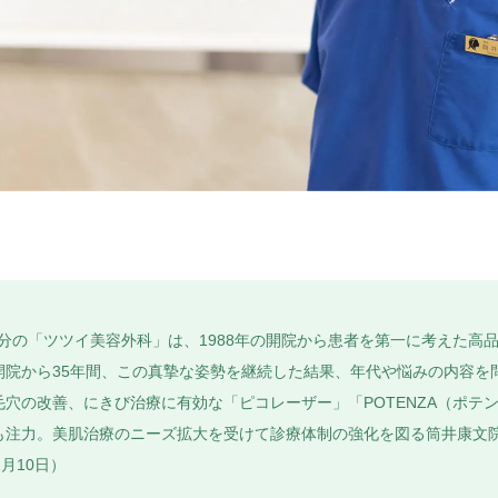
ら徒歩1分の「ツツイ美容外科」は、1988年の開院から患者を第一に考えた
開院から35年間、この真摯な姿勢を継続した結果、年代や悩みの内容を
穴の改善、にきび治療に有効な「ピコレーザー」「POTENZA（ポテ
も注力。美肌治療のニーズ拡大を受けて診療体制の強化を図る筒井康文
月10日）