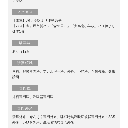
大高駅
アクセス
【電車】JR大高駅より徒歩15分
【バス】名古屋市営バス「森の里荘」「大高南小学校」バス停より
徒歩5分
駐車場
あり（12台）
診察領域
内科、呼吸器内科、アレルギー科、外科、小児科、予防接種、健康
診断
専門医
外科専門医、呼吸器専門医
専門外来
禁煙外来、ぜんそく専門外来、睡眠時無呼吸症候群専門外来・SAS
外来・いびき外来、生活習慣病専門外来