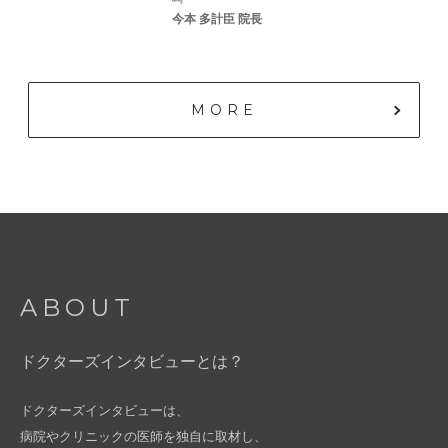
今本 多計臣 院長
MORE
ABOUT
ドクターズインタビューとは？
ドクターズインタビューは、
病院やクリニックの医師を独自に取材し、