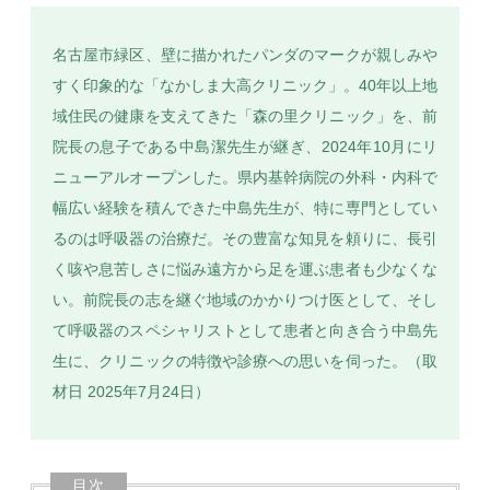
名古屋市緑区、壁に描かれたパンダのマークが親しみや
すく印象的な「なかしま大高クリニック」。40年以上地
域住民の健康を支えてきた「森の里クリニック」を、前
SEARCH
院長の息子である中島潔先生が継ぎ、2024年10月にリ
ニューアルオープンした。県内基幹病院の外科・内科で
幅広い経験を積んできた中島先生が、特に専門としてい
るのは呼吸器の治療だ。その豊富な知見を頼りに、長引
く咳や息苦しさに悩み遠方から足を運ぶ患者も少なくな
い。前院長の志を継ぐ地域のかかりつけ医として、そし
て呼吸器のスペシャリストとして患者と向き合う中島先
生に、クリニックの特徴や診療への思いを伺った。（取
材日 2025年7月24日）
目次