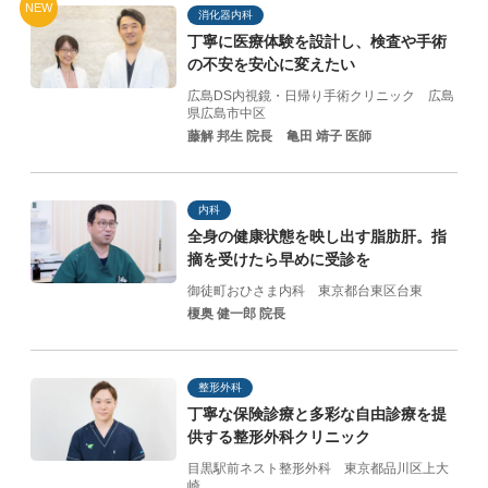
NEW
消化器内科
丁寧に医療体験を設計し、
検査や手術
の不安を
安心に変えたい
広島DS内視鏡・日帰り手術クリニック
広島
県広島市中区
藤解 邦生 院長
亀田 靖子 医師
内科
全身の健康状態を映し出す脂肪肝。指
摘を受けたら早めに受診を
御徒町おひさま内科
東京都台東区台東
榎奥 健一郎 院長
整形外科
丁寧な保険診療と
多彩な自由診療を提
供する
整形外科クリニック
目黒駅前ネスト整形外科
東京都品川区上大
崎