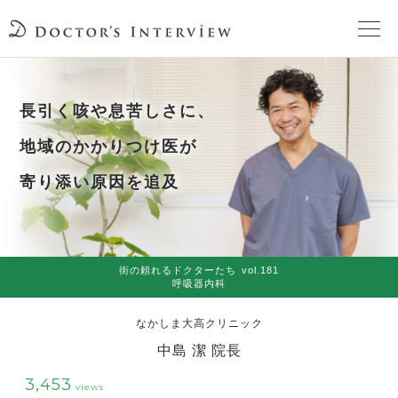
TOPページ
長引く咳や息苦しさに、
頼れるドクターが教える治療法
地域のかかりつけ医が
寄り添い原因を追及
街の頼れるドクターたち
インタビューを検索
街の頼れるドクターたち
vol.181
呼吸器内科
なかしま大高クリニック
中島 潔 院⻑
3,453
views