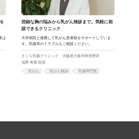
を
些細な胸の悩みから乳がん検診まで。気軽に相
談できるクリニック
果は
大学病院と連携して乳がん患者様をサポートしていま
。
す。乳腺等のトラブルもご相談ください。
さくら乳腺クリニック
大阪府大阪市阿倍野区
浅野 有香 院長
乳がん
乳がん検診
乳腺専門医