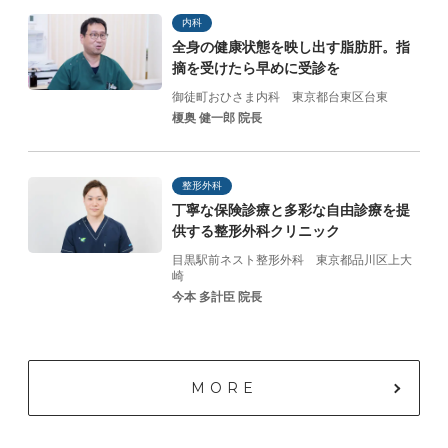
内科
全身の健康状態を映し出す脂肪肝。指
摘を受けたら早めに受診を
御徒町おひさま内科
東京都台東区台東
榎奥 健一郎 院長
整形外科
丁寧な保険診療と
多彩な自由診療を提
供する
整形外科クリニック
目黒駅前ネスト整形外科
東京都品川区上大
崎
今本 多計臣 院長
MORE