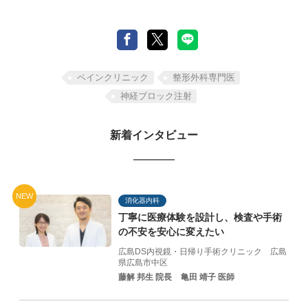
ペインクリニック
整形外科専門医
神経ブロック注射
新着インタビュー
NEW
消化器内科
丁寧に医療体験を設計し、
検査や手術
の不安を
安心に変えたい
広島DS内視鏡・日帰り手術クリニック
広島
県広島市中区
藤解 邦生 院長
亀田 靖子 医師