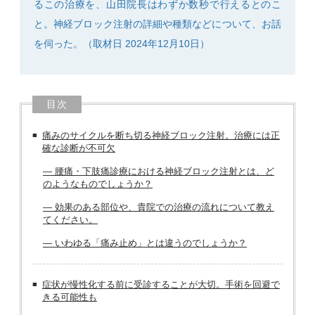
るこの治療を、山田院長はわずか数秒で行えるとのこ
と。神経ブロック注射の詳細や種類などについて、お話
を伺った。（取材日 2024年12月10日）
目次
痛みのサイクルを断ち切る神経ブロック注射。治療には正
確な診断が不可欠
― 腰痛・下肢痛診療における神経ブロック注射とは、ど
のようなものでしょうか？
― 効果のある部位や、貴院での治療の流れについて教え
てください。
― いわゆる「痛み止め」とは違うのでしょうか？
症状が慢性化する前に受診することが大切。手術を回避で
きる可能性も