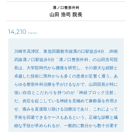
溝ノ口整形外科
山田 浩司 院長
14,210
views
SEARCH
川崎市高津区、東急田園都市線溝の口駅徒歩4分、JR南
武線溝ノ口駅徒歩5分「溝ノ口整形外科」の山田浩司院
長は、大学院時代から腰痛を研究し、その膨大な経験と
卓越した技術に県外からも多くの患者が足繁く通う。あ
らゆる整形外科治療を手がけるなかで、山田院長が特に
強い自信とこだわりを持つのが「神経ブロック注射」
だ。炎症を起こしている神経を見極めて麻酔薬を作用さ
せ、痛みを直接取り除ける治療法であり、これによって
手術を回避できるケースもあるという。正確な診断と繊
細な手技が求められるが、一般的に数分から数十分要す