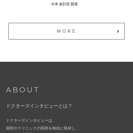
今本 多計臣 院長
MORE
ABOUT
ドクターズインタビューとは？
ドクターズインタビューは、
病院やクリニックの医師を独自に取材し、