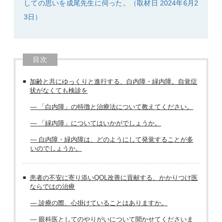
しての思いを成尾先生に伺った。（取材日 2024年6月2
3日）
目次
加齢と共にゆっくりと進行する、白内障・緑内障。自覚症
状がなくても検診を
― 「白内障」の特徴と治療法について教えてください。
― 「緑内障」についてはいかがでしょうか。
― 白内障・緑内障は、どのようにして発覚することが多
いのでしょうか。
患者の不安に寄り添いQOL改善に貢献する、かかりつけ医
ならではの治療
― 診療の際、心掛けていることはありますか。
― 眼科医としてのやりがいについて聞かせてくださいま