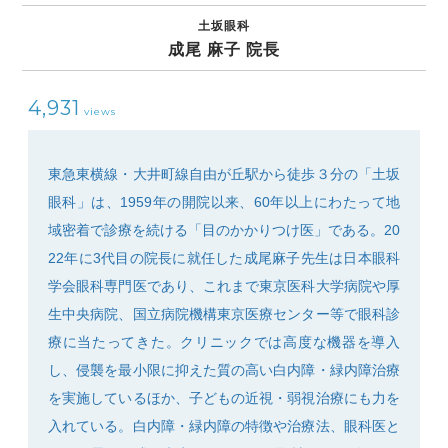
土坂眼科
成尾 麻子 院長
4,931
views
SEARCH
東急東横線・大井町線自由が丘駅から徒歩３分の「土坂
眼科」は、1959年の開院以来、60年以上にわたって地
域密着で診療を続ける「目のかかりつけ医」である。20
22年に3代目の院長に就任した成尾麻子先生は日本眼科
学会眼科専門医であり、これまで東京医科大学病院や厚
生中央病院、国立病院機構東京医療センター等で眼科診
療に当たってきた。クリニックでは高度な機器を導入
し、侵襲を最小限に抑えた質の高い白内障・緑内障治療
を実施しているほか、子どもの近視・弱視治療にも力を
入れている。白内障・緑内障の特徴や治療法、眼科医と