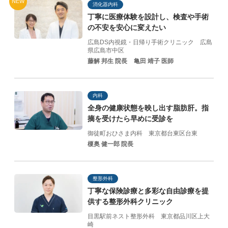
NEW
消化器内科
丁寧に医療体験を設計し、
検査や手術
の不安を
安心に変えたい
広島DS内視鏡・日帰り手術クリニック
広島
県広島市中区
藤解 邦生 院長
亀田 靖子 医師
内科
全身の健康状態を映し出す脂肪肝。指
摘を受けたら早めに受診を
御徒町おひさま内科
東京都台東区台東
榎奥 健一郎 院長
整形外科
丁寧な保険診療と
多彩な自由診療を提
供する
整形外科クリニック
目黒駅前ネスト整形外科
東京都品川区上大
崎