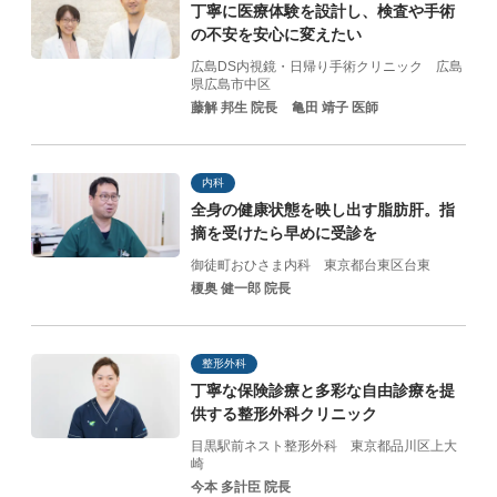
丁寧に医療体験を設計し、
検査や手術
の不安を
安心に変えたい
広島DS内視鏡・日帰り手術クリニック
広島
県広島市中区
藤解 邦生 院長
亀田 靖子 医師
内科
全身の健康状態を映し出す脂肪肝。指
摘を受けたら早めに受診を
御徒町おひさま内科
東京都台東区台東
榎奥 健一郎 院長
整形外科
丁寧な保険診療と
多彩な自由診療を提
供する
整形外科クリニック
目黒駅前ネスト整形外科
東京都品川区上大
崎
今本 多計臣 院長