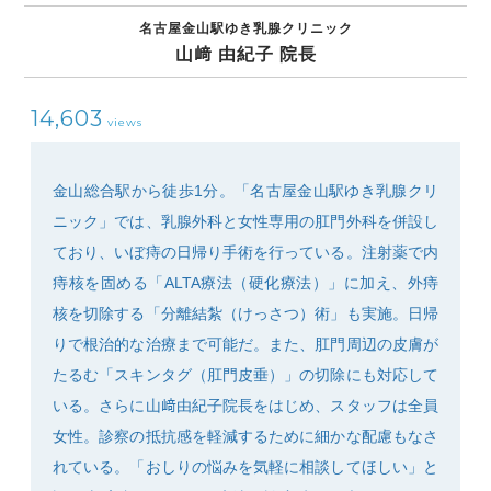
名古屋金山駅ゆき乳腺クリニック
山﨑 由紀子 院長
14,603
views
SEARCH
金山総合駅から徒歩1分。「名古屋金山駅ゆき乳腺クリ
ニック」では、乳腺外科と女性専用の肛門外科を併設し
ており、いぼ痔の日帰り手術を行っている。注射薬で内
痔核を固める「ALTA療法（硬化療法）」に加え、外痔
核を切除する「分離結紮（けっさつ）術」も実施。日帰
りで根治的な治療まで可能だ。また、肛門周辺の皮膚が
たるむ「スキンタグ（肛門皮垂）」の切除にも対応して
いる。さらに山﨑由紀子院長をはじめ、スタッフは全員
女性。診察の抵抗感を軽減するために細かな配慮もなさ
れている。「おしりの悩みを気軽に相談してほしい」と