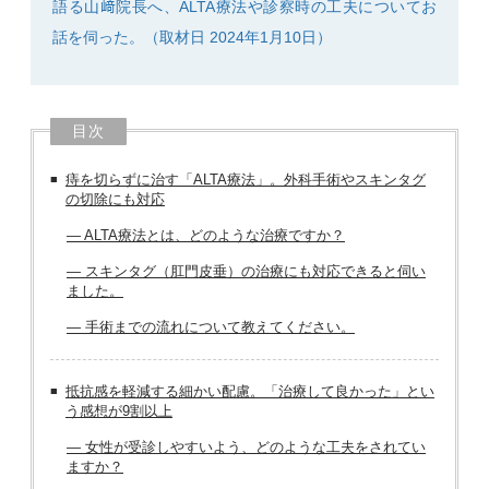
語る山﨑院長へ、ALTA療法や診察時の工夫についてお
話を伺った。（取材日 2024年1月10日）
目次
痔を切らずに治す「ALTA療法」。外科手術やスキンタグ
の切除にも対応
― ALTA療法とは、どのような治療ですか？
― スキンタグ（肛門皮垂）の治療にも対応できると伺い
ました。
― 手術までの流れについて教えてください。
抵抗感を軽減する細かい配慮。「治療して良かった」とい
う感想が9割以上
― 女性が受診しやすいよう、どのような工夫をされてい
ますか？