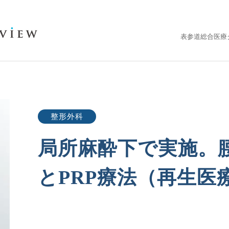
表参道総合医療ク
整形外科
局所麻酔下で実施。
とPRP療法（再生医