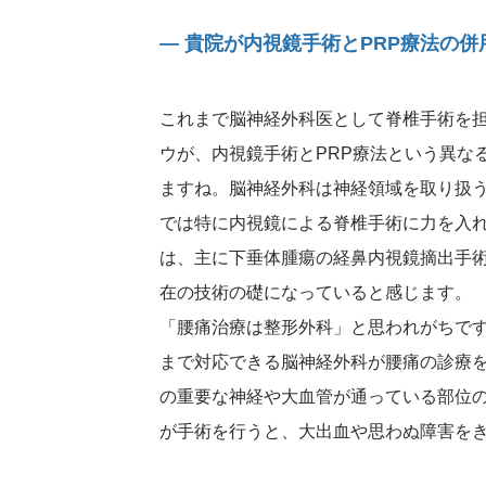
― 貴院が内視鏡手術とPRP療法の
これまで脳神経外科医として脊椎手術を
ウが、内視鏡手術とPRP療法という異な
ますね。脳神経外科は神経領域を取り扱
では特に内視鏡による脊椎手術に力を入
は、主に下垂体腫瘍の経鼻内視鏡摘出手
在の技術の礎になっていると感じます。
「腰痛治療は整形外科」と思われがちで
まで対応できる脳神経外科が腰痛の診療
の重要な神経や大血管が通っている部位
が手術を行うと、大出血や思わぬ障害を