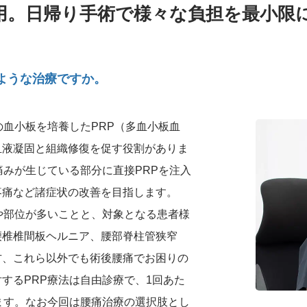
併用。日帰り手術で様々な負担を最小限
のような治療ですか。
の血小板を培養したPRP（多血小板血
血液凝固と組織修復を促す役割がありま
痛みが生じている部分に直接PRPを注入
疼痛など諸症状の改善を目指します。
や部位が多いことと、対象となる患者様
腰椎椎間板ヘルニア、腰部脊柱管狭窄
方、これら以外でも術後腰痛でお困りの
するPRP療法は自由診療で、1回あた
ます。なお今回は腰痛治療の選択肢とし