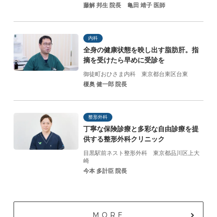
藤解 邦生 院長
亀田 靖子 医師
内科
全身の健康状態を映し出す脂肪肝。指
摘を受けたら早めに受診を
御徒町おひさま内科
東京都台東区台東
榎奥 健一郎 院長
整形外科
丁寧な保険診療と
多彩な自由診療を提
供する
整形外科クリニック
目黒駅前ネスト整形外科
東京都品川区上大
崎
今本 多計臣 院長
MORE