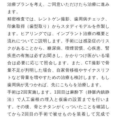
治療プランを考え、ご同意いただけたら治療に進み
ます。
精密検査では、レントゲン撮影、歯周病チェック、
印象取得（歯型取り）からスタディモデルを作製し
ます。ヒアリングでは、インプラント治療の概要と
流れについてご説明します。手術には感染症のリス
クがあることから、糖尿病、喫煙習慣、心疾患、腎
疾患の有無は必ずお聞きし、かかりつけ医がいる場
合は必要に応じて照会します。また、CT撮影で骨
量不足が判明した場合、自家骨移植やサイナスリフ
トなど骨量を増やすための治療も検討します。もし
歯周病が見つかれば、先にこちらを治療します。
手術は2回実施します。1回目は麻酔下（静脈内鎮静
法）で人工歯根の埋入と仮歯の設置までを行いま
す。その後、骨とチタンがくっついたことを確認し
てから2回目の手術で被せものを装着して完成で