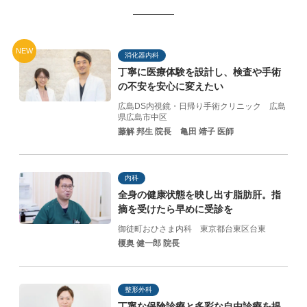
NEW
消化器内科
丁寧に医療体験を設計し、
検査や手術
の不安を
安心に変えたい
広島DS内視鏡・日帰り手術クリニック
広島
県広島市中区
藤解 邦生 院長
亀田 靖子 医師
内科
全身の健康状態を映し出す脂肪肝。指
摘を受けたら早めに受診を
御徒町おひさま内科
東京都台東区台東
榎奥 健一郎 院長
整形外科
丁寧な保険診療と
多彩な自由診療を提