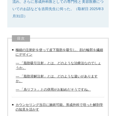
流れ、さらに形成外科医としての専門性と美容医療につ
いてのお話などを吉田先生に伺った。（取材日 2025年3
月31日）
目次
極細の注射針を使って皮下脂肪を吸引し、顔の輪郭を繊細
にデザイン
― 「脂肪吸引注射」とは、どのような治療法なのでしょ
うか。
― 「脂肪溶解注射」とは、どのような違いがあります
か。
― 「糸リフト」との併用がお勧めだそうですね。
カウンセリング当日に施術可能。形成外科で培った解剖学
の知見を活かす