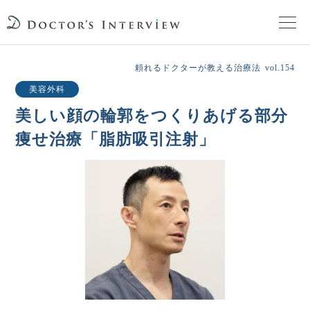
TOPページ
頼れるドクターが教える治療法
vol.154
美容外科
頼れるドクターが教える治療法
美しい顔の輪郭をつくりあげる
部分
痩せ治療「脂肪吸引注射」
街の頼れるドクターたち
インタビューを検索