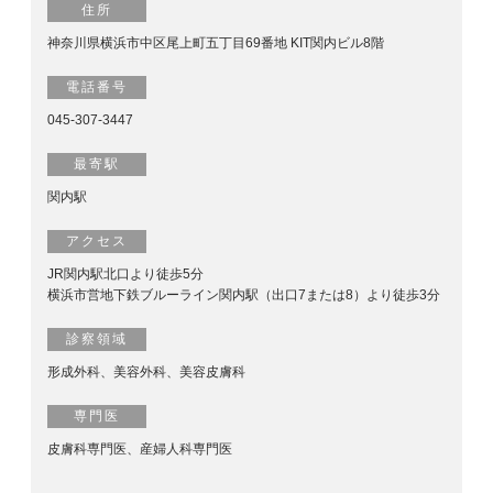
住所
神奈川県横浜市中区尾上町五丁目69番地 KIT関内ビル8階
電話番号
045-307-3447
最寄駅
関内駅
アクセス
JR関内駅北口より徒歩5分
横浜市営地下鉄ブルーライン関内駅（出口7または8）より徒歩3分
診察領域
形成外科、美容外科、美容皮膚科
専門医
皮膚科専門医、産婦人科専門医