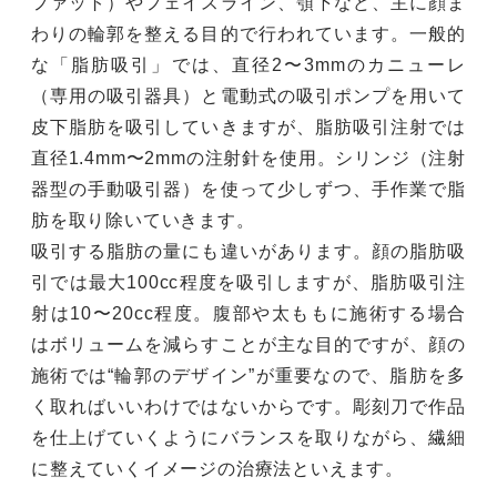
ファット）やフェイスライン、顎下など、主に顔ま
わりの輪郭を整える目的で行われています。一般的
な「脂肪吸引」では、直径2〜3mmのカニューレ
（専用の吸引器具）と電動式の吸引ポンプを用いて
皮下脂肪を吸引していきますが、脂肪吸引注射では
直径1.4mm〜2mmの注射針を使用。シリンジ（注射
器型の手動吸引器）を使って少しずつ、手作業で脂
肪を取り除いていきます。
吸引する脂肪の量にも違いがあります。顔の脂肪吸
引では最大100cc程度を吸引しますが、脂肪吸引注
射は10〜20cc程度。腹部や太ももに施術する場合
はボリュームを減らすことが主な目的ですが、顔の
施術では“輪郭のデザイン”が重要なので、脂肪を多
く取ればいいわけではないからです。彫刻刀で作品
を仕上げていくようにバランスを取りながら、繊細
に整えていくイメージの治療法といえます。