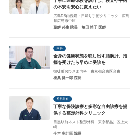
丁寧に医療体験を設計し、
検査や手術
の不安を
安心に変えたい
広島DS内視鏡・日帰り手術クリニック
広島
県広島市中区
藤解 邦生 院長
亀田 靖子 医師
内科
全身の健康状態を映し出す脂肪肝。指
摘を受けたら早めに受診を
御徒町おひさま内科
東京都台東区台東
榎奥 健一郎 院長
整形外科
丁寧な保険診療と
多彩な自由診療を提
供する
整形外科クリニック
目黒駅前ネスト整形外科
東京都品川区上大
崎
今本 多計臣 院長