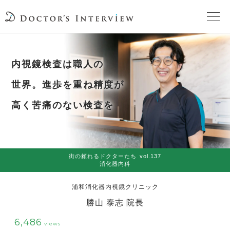
TOPページ
内視鏡検査は職人の
頼れるドクターが教える治療法
世界。進歩を重ね精度が
高く苦痛のない検査を
街の頼れるドクターたち
インタビューを検索
街の頼れるドクターたち
vol.137
消化器内科
浦和消化器内視鏡クリニック
勝山 泰志 院長
6,486
views