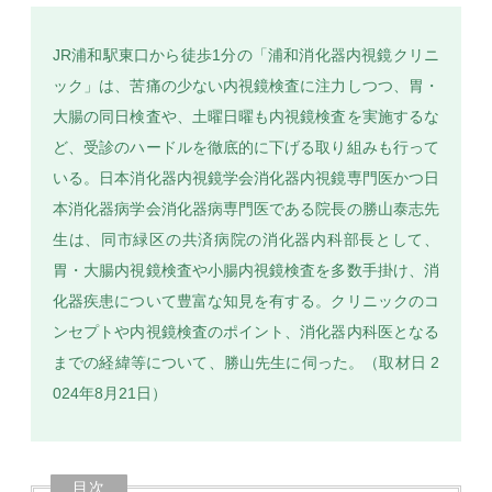
JR浦和駅東口から徒歩1分の「浦和消化器内視鏡クリニ
ック」は、苦痛の少ない内視鏡検査に注力しつつ、胃・
大腸の同日検査や、土曜日曜も内視鏡検査を実施するな
SEARCH
ど、受診のハードルを徹底的に下げる取り組みも行って
いる。日本消化器内視鏡学会消化器内視鏡専門医かつ日
本消化器病学会消化器病専門医である院長の勝山泰志先
生は、同市緑区の共済病院の消化器内科部長として、
胃・大腸内視鏡検査や小腸内視鏡検査を多数手掛け、消
化器疾患について豊富な知見を有する。クリニックのコ
ンセプトや内視鏡検査のポイント、消化器内科医となる
までの経緯等について、勝山先生に伺った。（取材日 2
024年8月21日）
目次