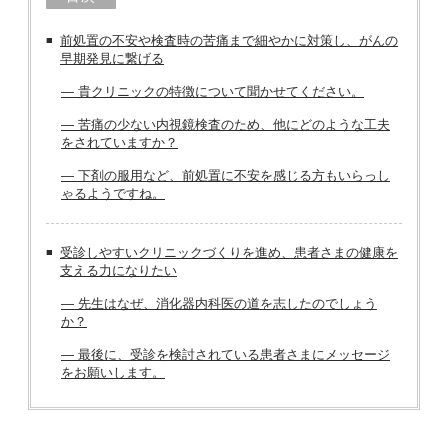
前処置の不安や検査時の苦痛まで細やかに対策し、がんの
早期発見に繋げる
― 貴クリニックの特徴について聞かせてください。
― 苦痛の少ない内視鏡検査のため、他にどのような工夫
をされていますか？
― 下剤の服用など、前処置に不安を感じる方もいらっし
ゃるようですね。
受診しやすいクリニックづくりを進め、患者さまの健康を
支える力になりたい
― 先生はなぜ、消化器内科医の道を志したのでしょう
か？
― 最後に、受診を検討されている患者さまにメッセージ
をお願いします。