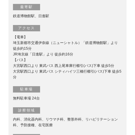
最寄駅
鉄道博物館駅、日進駅
アクセス
【電車】
埼玉新都市交通伊奈線（ニューシャトル）「鉄道博物館駅」より
徒歩約15分
JR埼京線「日進駅」より 徒歩約16分
【バス】
大宮駅西口より 東武バス 西上尾車庫行櫛引(バス)下車 徒歩5分
大宮駅西口より 東武バス シティハイツ三橋行櫛引(バス)下車 徒歩5
分
駐車場
無料駐車場 24台
診察領域
内科、消化器内科、リウマチ科、整形外科、リハビリテーション
科、予防接種、在宅医療