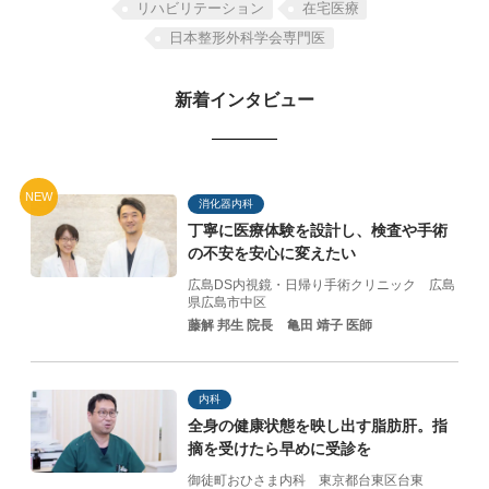
リハビリテーション
在宅医療
日本整形外科学会専門医
新着インタビュー
NEW
消化器内科
丁寧に医療体験を設計し、
検査や手術
の不安を
安心に変えたい
広島DS内視鏡・日帰り手術クリニック
広島
県広島市中区
藤解 邦生 院長
亀田 靖子 医師
内科
全身の健康状態を映し出す脂肪肝。指
摘を受けたら早めに受診を
御徒町おひさま内科
東京都台東区台東