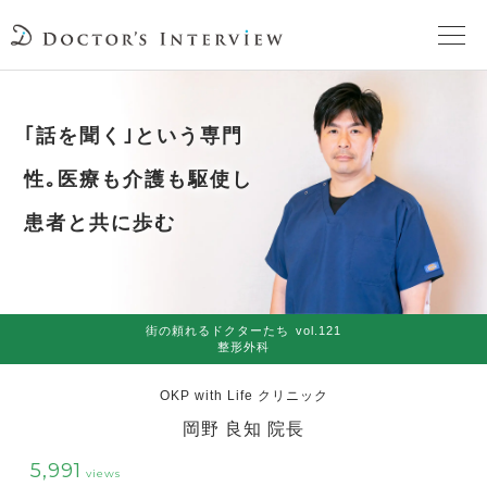
TOPページ
｢話を聞く｣という専門
頼れるドクターが教える治療法
性｡医療も介護も駆使し
患者と共に歩む
街の頼れるドクターたち
インタビューを検索
街の頼れるドクターたち
vol.121
整形外科
OKP with Life クリニック
岡野 良知 院長
5,991
views