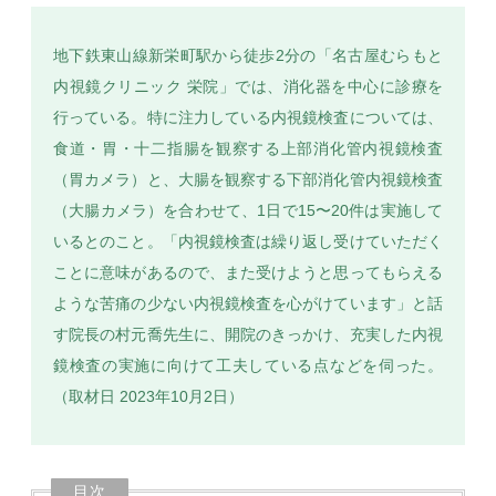
地下鉄東山線新栄町駅から徒歩2分の「名古屋むらもと
内視鏡クリニック 栄院」では、消化器を中心に診療を
行っている。特に注力している内視鏡検査については、
SEARCH
食道・胃・十二指腸を観察する上部消化管内視鏡検査
（胃カメラ）と、大腸を観察する下部消化管内視鏡検査
（大腸カメラ）を合わせて、1日で15〜20件は実施して
いるとのこと。「内視鏡検査は繰り返し受けていただく
ことに意味があるので、また受けようと思ってもらえる
ような苦痛の少ない内視鏡検査を心がけています」と話
す院長の村元喬先生に、開院のきっかけ、充実した内視
鏡検査の実施に向けて工夫している点などを伺った。
（取材日 2023年10月2日）
目次