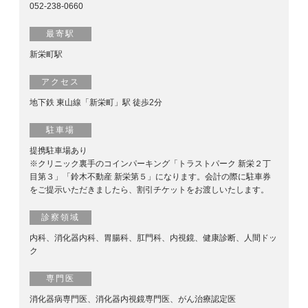
052-238-0660
最寄駅
新栄町駅
アクセス
地下鉄 東山線「新栄町」駅 徒歩2分
駐車場
提携駐車場あり
※クリニック裏手のコインパーキング「トラストパーク 新栄２丁
目第３」「鈴木不動産 新栄第５」になります。会計の際に駐車券
をご提示いただきましたら、割引チケットをお渡しいたします。
診察領域
内科、消化器内科、胃腸科、肛門科、内視鏡、健康診断、人間ドッ
ク
専門医
消化器病専門医、消化器内視鏡専門医、がん治療認定医