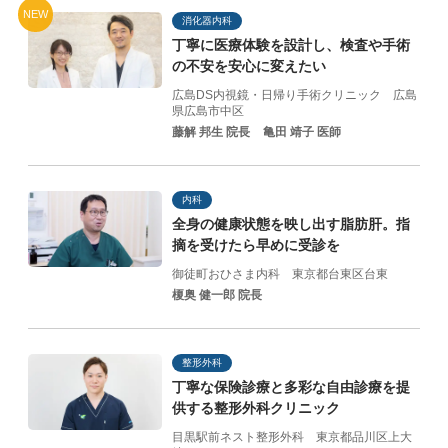
NEW
消化器内科
丁寧に医療体験を設計し、
検査や手術
の不安を
安心に変えたい
広島DS内視鏡・日帰り手術クリニック
広島
県広島市中区
藤解 邦生 院長
亀田 靖子 医師
内科
全身の健康状態を映し出す脂肪肝。指
摘を受けたら早めに受診を
御徒町おひさま内科
東京都台東区台東
榎奥 健一郎 院長
整形外科
丁寧な保険診療と
多彩な自由診療を提
供する
整形外科クリニック
目黒駅前ネスト整形外科
東京都品川区上大