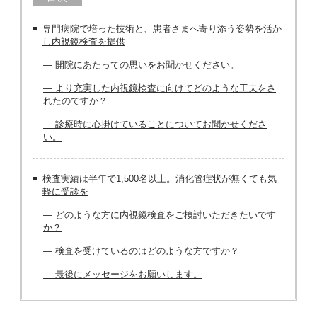
専門病院で培った技術と、患者さまへ寄り添う姿勢を活か
し内視鏡検査を提供
― 開院にあたっての思いをお聞かせください。
― より充実した内視鏡検査に向けてどのような工夫をさ
れたのですか？
― 診療時に心掛けていることについてお聞かせくださ
い。
検査実績は半年で1,500名以上。消化管症状が無くても気
軽に受診を
― どのような方に内視鏡検査をご検討いただきたいです
か？
― 検査を受けているのはどのような方ですか？
― 最後にメッセージをお願いします。