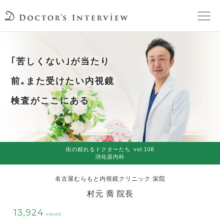
TOPページ
｢苦しくない｣が当たり
頼れるドクターが教える治療法
前｡また受けたい内視鏡
検査がここにある
街の頼れるドクターたち
インタビューを検索
街の頼れるドクターたち
vol.108
消化器内科
名古屋むらもと内視鏡クリニック 栄院
村元 喬 院長
13,924
views