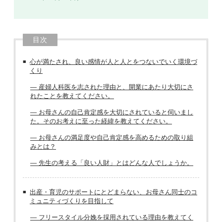
目次
心が満たされ、良い感情が人と人とをつないでいく環境づ
くり
― 産婦人科医を志された理由と、開業にあたり大切にさ
れたことを教えてください。
― お母さんの自己肯定感を大切にされていると伺いまし
た。そのお考えに至った経緯を教えてください。
― お母さんの満足度や自己肯定感を高めるための取り組
みとは？
― 先生の考える「良い人財」とはどんな人でしょうか。
出産・育児のサポートにとどまらない、お母さん同士のコ
ミュニティづくりを目指して
― フリースタイル分娩を採用されている理由を教えてく