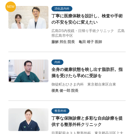
NEW
消化器内科
丁寧に医療体験を設計し、
検査や手術
の不安を
安心に変えたい
広島DS内視鏡・日帰り手術クリニック
広島
県広島市中区
藤解 邦生 院長
亀田 靖子 医師
内科
全身の健康状態を映し出す脂肪肝。指
摘を受けたら早めに受診を
御徒町おひさま内科
東京都台東区台東
榎奥 健一郎 院長
整形外科
丁寧な保険診療と
多彩な自由診療を提
供する
整形外科クリニック
目黒駅前ネスト整形外科
東京都品川区上大