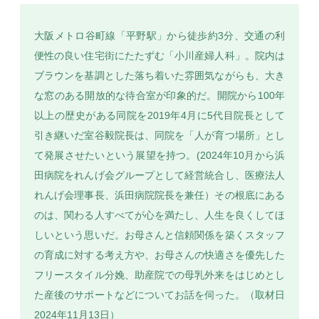
大阪メトロ谷町線「平野駅」から徒歩約3分、交通の利
便性の良い住宅街にたたずむ「小川産婦人科」。院内は
ブラウンを基調とした落ち着いた雰囲気ながらも、大き
SEARCH
な窓のある開放的な待合室が印象的だ。開院から100年
以上の歴史がある同院を2019年4月に5代目院長として
引き継いだ室谷毅院長は、同院を「人が育つ場所」とし
て発展させたいという展望を持つ。(2024年10月から浜
田病院をれんげ会グループとして経営統合し、医療法人
れんげ会理事長、浜田病院院長を兼任）その根底にある
のは、関わる人すべてが心を満たし、人生を良くしてほ
しいという思いだ。お母さんと信頼関係を築くスタッフ
の育成に対する考え方や、お母さんの快適さを優先した
フリースタイル分娩、助産院での母乳外来をはじめとし
た産後のサポートなどについてお話を伺った。（取材日
2024年11月13日）