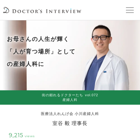
TOPページ
お母さんの人生が輝く
頼れるドクターが教える治療法
「人が育つ場所」として
の産婦人科に
街の頼れるドクターたち
インタビューを検索
街の頼れるドクターたち
vol.072
産婦人科
医療法人れんげ会 小川産婦人科
室谷 毅 理事長
9,215
views