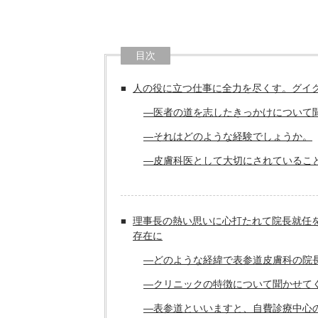
目次
人の役に立つ仕事に全力を尽くす。グイ
―医者の道を志したきっかけについて
―それはどのような経験でしょうか。
―皮膚科医として大切にされているこ
理事長の熱い思いに心打たれて院長就任を
存在に
―どのような経緯で表参道皮膚科の院
―クリニックの特徴について聞かせて
―表参道といいますと、自費診療中心