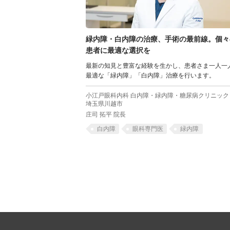
緑内障・白内障の治療、手術の最前線。個々
患者に最適な選択を
最新の知見と豊富な経験を生かし、患者さま一人一
最適な「緑内障」「白内障」治療を行います。
小江戸眼科内科 白内障・緑内障・糖尿病クリニッ
埼玉県川越市
庄司 拓平 院長
白内障
眼科専門医
緑内障