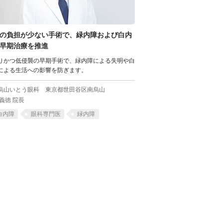
の負担が少ない手術で、
緑内障および白内
早期治療を推進
りかつ低侵襲の早期手術で、緑内障による失明や白
による生活への影響を防ぎます。
烏山いとう眼科
東京都世田谷区南烏山
 義徳 院長
白内障
眼科専門医
緑内障