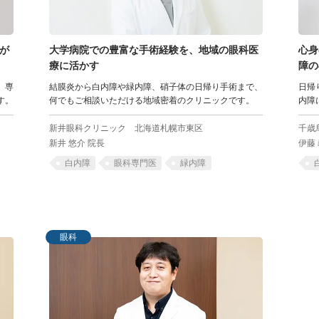
が
大学病院での
豊富な手術経験を、
地域の眼科医
心身
療に活かす
障の
。専
結膜炎から白内障や緑内障、硝子体の日帰り手術まで、
日帰
す。
何でもご相談いただける地域密着のクリニックです。
内障
新井眼科クリニック
北海道札幌市東区
千歳
新井 悠介 院長
伊藤
白内障
眼科専門医
緑内障
眼科