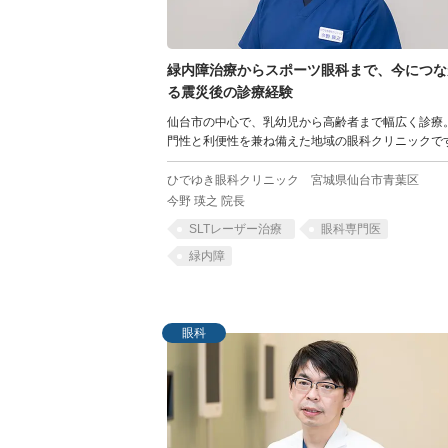
緑内障治療からスポーツ眼科まで、今につな
る震災後の診療経験
仙台市の中心で、乳幼児から高齢者まで幅広く診療
門性と利便性を兼ね備えた地域の眼科クリニックで
ひでゆき眼科クリニック
宮城県仙台市青葉区
今野 瑛之 院長
SLTレーザー治療
眼科専門医
緑内障
眼科