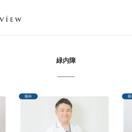
緑内障
眼科
眼