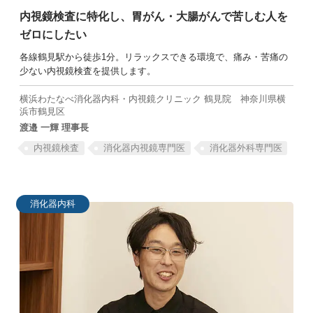
内視鏡検査に特化し、
胃がん・大腸がんで
苦しむ人を
ゼロにしたい
各線鶴見駅から徒歩1分。リラックスできる環境で、痛み・苦痛の
少ない内視鏡検査を提供します。
SEARCH
横浜わたなべ消化器内科・内視鏡クリニック 鶴見院
神奈川県横
浜市鶴見区
渡邉 一輝 理事長
内視鏡検査
消化器内視鏡専門医
消化器外科専門医
消化器内科