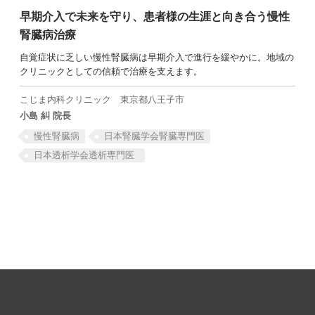
早期介入で未来を守り、患者様の生涯と向き合う慢性
腎臓病治療
自覚症状に乏しい慢性腎臓病は早期介入で進行を緩やかに。地域の
クリニックとしての信頼で治療を支えます。
SEARCH
こじま内科クリニック
東京都八王子市
小島 糾 院長
慢性腎臓病
日本腎臓学会腎臓専門医
日本透析学会透析専門医