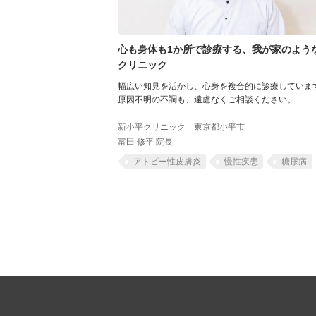
心も身体も
1か所で診療する、
我が家のよう
クリニック
幅広い知見を活かし、心身を複合的に診療していま
原因不明の不調も、遠慮なくご相談ください。
新小平クリニック
東京都小平市
富田 修平 院長
アトピー性皮膚炎
慢性疾患
糖尿病