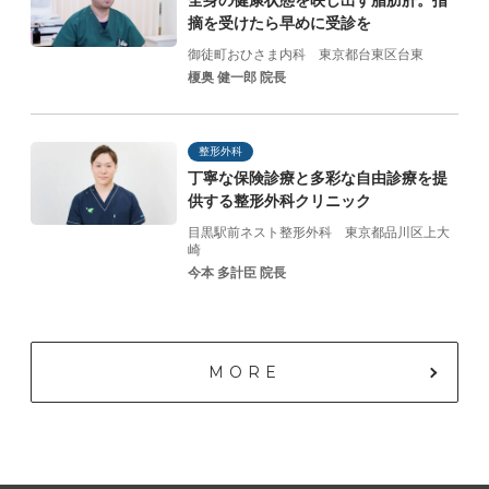
全身の健康状態を映し出す脂肪肝。指
摘を受けたら早めに受診を
御徒町おひさま内科
東京都台東区台東
榎奥 健一郎 院長
整形外科
丁寧な保険診療と
多彩な自由診療を提
供する
整形外科クリニック
目黒駅前ネスト整形外科
東京都品川区上大
崎
今本 多計臣 院長
MORE