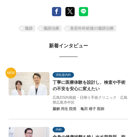
傷跡
傷跡治療
美容外科術後の傷跡治療
新着インタビュー
NEW
消化器内科
丁寧に医療体験を設計し、
検査や手術
の不安を
安心に変えたい
広島DS内視鏡・日帰り手術クリニック
広島
県広島市中区
藤解 邦生 院長
亀田 靖子 医師
内科