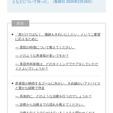
となどについて伺った。（取材日 2025年2月18日）
目次
「形だけではなく、傷跡もきれいにしたい」というご要望
に応えるために
― 貴院の特徴について教えてください。
― どのような患者様が多いですか？
― 美容外科術後は、どのタイミングでケアをしていただ
くとよいでしょうか？
患者様が納得するゴールに向かい、きめ細かいアドバイス
と豊かな経験で伴走
― 具体的に、どのような治療を行うのでしょうか？
― 診察から治療までの流れを教えてください。
― 治療を行う上で心がけていることをお聞かせくださ