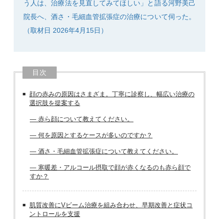
う人は、治療法を見直してみてほしい」と語る河野美己
院長へ、酒さ・毛細血管拡張症の治療について伺った。
（取材日 2026年4月15日）
目次
顔の赤みの原因はさまざま。丁寧に診察し、幅広い治療の
選択肢を提案する
― 赤ら顔について教えてください。
― 何を原因とするケースが多いのですか？
― 酒さ・毛細血管拡張症について教えてください。
― 寒暖差・アルコール摂取で顔が赤くなるのも赤ら顔で
すか？
肌質改善にVビーム治療を組み合わせ、早期改善と症状コ
ントロールを支援