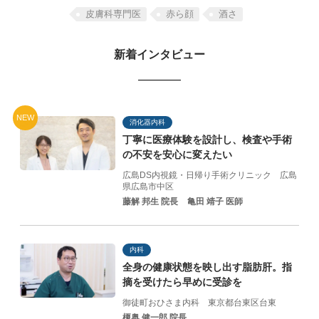
皮膚科専門医
⾚ら顔
酒さ
新着インタビュー
NEW
消化器内科
丁寧に医療体験を設計し、
検査や手術
の不安を
安心に変えたい
広島DS内視鏡・日帰り手術クリニック
広島
県広島市中区
藤解 邦生 院長
亀田 靖子 医師
内科
全身の健康状態を映し出す脂肪肝。指
摘を受けたら早めに受診を
御徒町おひさま内科
東京都台東区台東
榎奥 健一郎 院長