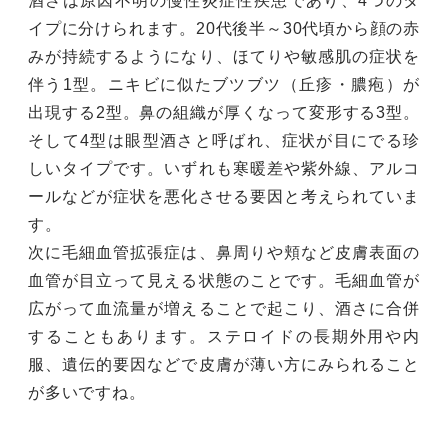
酒さは原因不明の慢性炎症性疾患であり、4つのタ
イプに分けられます。20代後半～30代頃から顔の赤
みが持続するようになり、ほてりや敏感肌の症状を
伴う1型。ニキビに似たブツブツ（丘疹・膿疱）が
出現する2型。鼻の組織が厚くなって変形する3型。
そして4型は眼型酒さと呼ばれ、症状が目にでる珍
しいタイプです。いずれも寒暖差や紫外線、アルコ
ールなどが症状を悪化させる要因と考えられていま
す。
次に毛細血管拡張症は、鼻周りや頬など皮膚表面の
血管が目立って見える状態のことです。毛細血管が
広がって血流量が増えることで起こり、酒さに合併
することもあります。ステロイドの長期外用や内
服、遺伝的要因などで皮膚が薄い方にみられること
が多いですね。